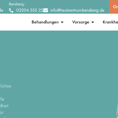
Bensberg:
On
de
02204 555 22
info@hautzentrum-bensberg.de
Behandlungen
Vorsorge
Krankhei
liches
lfe
dheit
ür