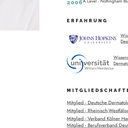
A Level - Nottingham Bl
2006
ERFAHRUNG
Wis
Dep
Wissensc
Dermato
MITGLIEDSCHAFT
Mitglied - Deutsche Dermatol
Mitglied - Rheinisch-Westfäl
Mitglied - Verband Kölner Ha
Mitglied - Berufsverband De