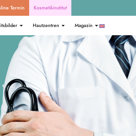
line Termin
Kosmetikinstitut
tsbilder
Hautzentren
Magazin