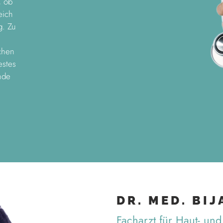
, ob
eich
g. Zu
chen
estes
nde
DR. MED. BI
Facharzt für Haut- un