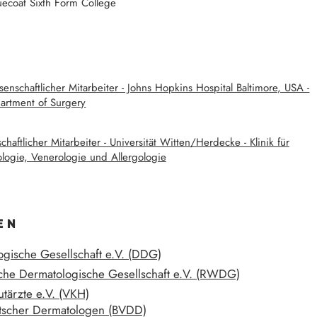
uecoat Sixth Form College
senschaftlicher Mitarbeiter - Johns Hopkins Hospital Baltimore, USA -
artment of Surgery
haftlicher Mitarbeiter - Universität Witten/Herdecke - Klinik für
logie, Venerologie und Allergologie
EN
ogische Gesellschaft e.V. (DDG)
ische Dermatologische Gesellschaft e.V. (RWDG)
utärzte e.V. (VKH)
utscher Dermatologen (BVDD)