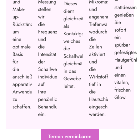
und
Messung
Mikromassage
Dieses
stattdessen
Make-
stellen
und
dient
genießen
up-
wir
angenehme
gleichzeitig
Sie
Rückständen,
die
Tiefenwärme,
als
sofort
um
Frequenzen
wodurch
Kontaktgel,
ein
eine
und
die
welches
spürbar
optimale
die
Zellen
die
gefestigtes
Basis
Intensität
aktiviert
Schallwellen
Hautgefühl
für
der
und
gleichmäßig
und
die
Schallwellen
die
in das
einen
anschließende
individuell
Wirkstoffe
Gewebe
vitalen,
apparative
auf
tief in
leitet.
frischen
Anwendung
Ihre
die
Glow.
zu
persönlichen
Hautschichten
schaffen.
Behandlungsziele
eingeschleust
ein.
werden.
Termin vereinbaren