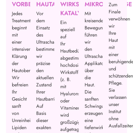
VORBEREITUNG
HAUTANALYSE
WIRKSTOFF-
MIKROMASSAGE
Zum
Finale
KATALYSATORS
Jedes
Vor
Mit
verwöhnen
Treatment
dem
kreisenden
Ein
wir
beginnt
Einsatz
Bewegungen
speziell
Ihre
mit
des
führen
auf
Haut
einer
Ultraschalls
wir
Ihr
mit
intensiven
bestimmen
den
Hautbedürfnis
einer
Klärung
wir
Ultraschall-
abgestimmtes,
beruhigend
der
präzise
Applikator
hochdosiertes
und
Hautoberfläche.
den
über
Wirkstoffserum
schützende
Wir
aktuellen
die
(z. B.
Pflege.
befreien
Zustand
Haut.
mit
Sie
Ihr
Ihrer
Die
Hyaluronsäure
verlassen
Gesicht
Hautbarriere.
sanften
oder
unser
sanft
Auf
Schwingungen
Vitaminen)
Institut
von
Basis
erzeugen
wird
ohne
Unreinheiten,
dieser
eine
großzügig
Ausfallzeite
Lipiden
exakten
tiefenwirksame
aufgetragen.
–