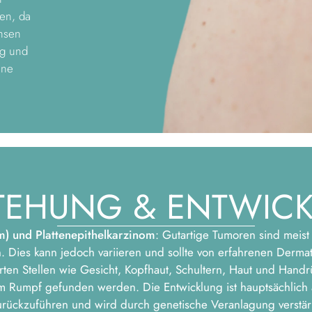
den, da
hsen
ng und
ine
TEHUNG & ENTWIC
m) und Plattenepithelkarzinom
: Gutartige Tumoren sind meist
ies kann jedoch variieren und sollte von erfahrenen Dermat
ten Stellen wie Gesicht, Kopfhaut, Schultern, Haut und Handr
 Rumpf gefunden werden. Die Entwicklung ist hauptsächlich 
urückzuführen und wird durch genetische Veranlagung verstärk