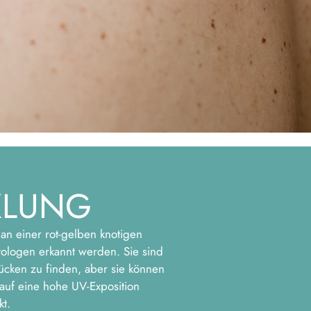
KLUNG
 an einer rot-gelben knotigen
ologen erkannt werden. Sie sind
ücken zu finden, aber sie können
auf eine hohe UV-Exposition
t.