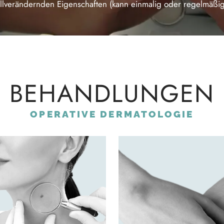
zellverändernden Eigenschaften (kann einmalig oder regelmä
BEHANDLUNGEN
OPERATIVE DERMATOLOGIE