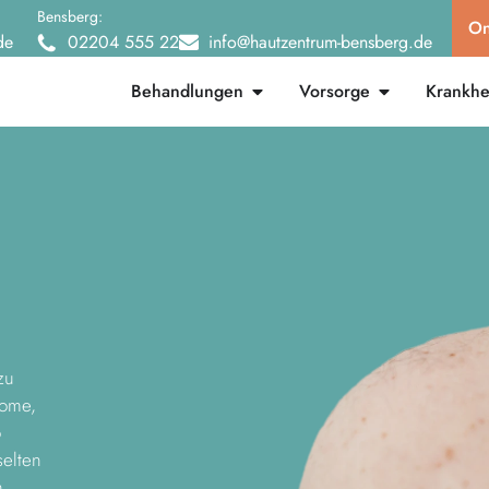
Bensberg:
On
de
02204 555 22
info@hautzentrum-bensberg.de
Behandlungen
Vorsorge
Krankhei
zu
iome,
o
selten
n