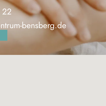
 22
entrum-bensberg.de
n