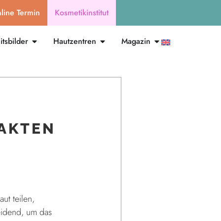
line Termin
Kosmetikinstitut
tsbilder
Hautzentren
Magazin
FAKTEN
ut teilen,
heidend, um das