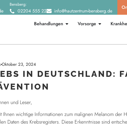
Bensberg:
On
de
02204 555 22
info@hautzentrum-bensberg.de
Behandlungen
Vorsorge
Krankhei
k
Oktober 23, 2024
EBS IN DEUTSCHLAND: 
ÄVENTION
nnen und Leser,
t Ihnen wichtige Informationen zum malignen Melanom der Ha
llen Daten des Krebsregisters. Diese Erkenntnisse sind entsc