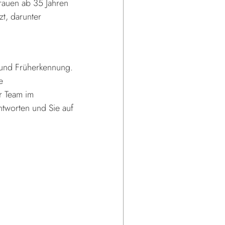
auen ab 35 Jahren
zt, darunter
n und Früherkennung.
e
r Team im
ntworten und Sie auf