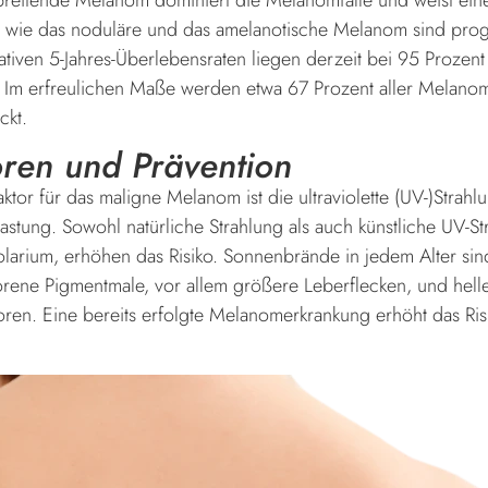
 wie das noduläre und das amelanotische Melanom sind prog
lativen 5-Jahres-Überlebensraten liegen derzeit bei 95 Prozen
. Im erfreulichen Maße werden etwa 67 Prozent aller Melano
ckt.
oren und Prävention
faktor für das maligne Melanom ist die ultraviolette (UV-)Strah
astung. Sowohl natürliche Strahlung als auch künstliche UV-St
olarium, erhöhen das Risiko. Sonnenbrände in jedem Alter sin
orene Pigmentmale, vor allem größere Leberflecken, und helle
oren. Eine bereits erfolgte Melanomerkrankung erhöht das Risi