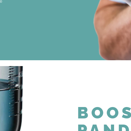
de
BOOS
PAND