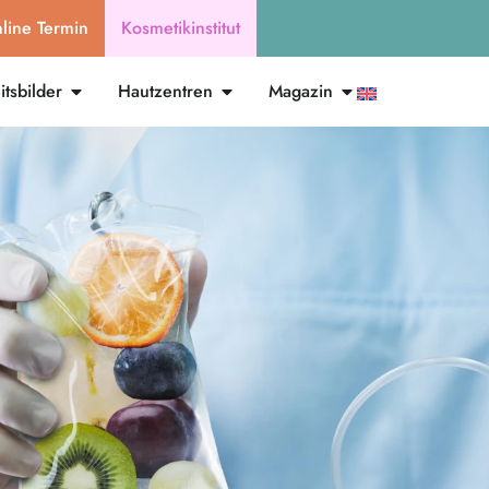
line Termin
Kosmetikinstitut
tsbilder
Hautzentren
Magazin