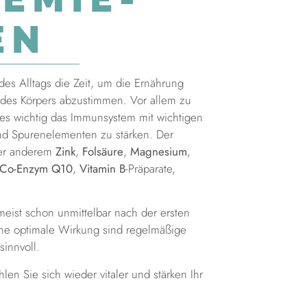
EN
 des Alltags die Zeit, um die Ernährung
des Körpers abzustimmen. Vor allem zu
 es wichtig das Immunsystem mit wichtigen
und Spurenelementen zu stärken. Der
ter anderem
Zink
,
Folsäure
,
Magnesium
,
Co-Enzym Q10
,
Vitamin B
-Präparate,
 meist schon unmittelbar nach der ersten
ine optimale Wirkung sind regelmäßige
innvoll.
en Sie sich wieder vitaler und stärken Ihr