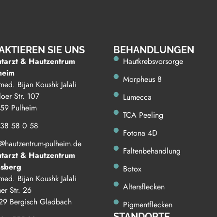
AKTIEREN SIE UNS
BE HANDLUNGEN
tarzt & Hautzentrum
Hautkrebsvorsorge
heim
Morpheus 8
med. Bijan Koushk Jalali
oer Str. 107
Lumecca
59 Pulheim
TCA Peeling
38 58 0 58
Fotona 4D
o@hautzentrum-pulheim.de
Faltenbehandlung
tarzt & Hautzentrum
sberg
Botox
med. Bijan Koushk Jalali
Altersflecken
er Str. 26
29 Bergisch Gladbach
Pigmentflecken
STANDORTE