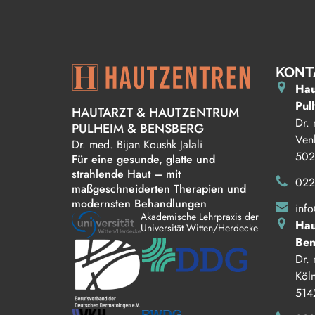
KONT
Hau
Pul
HAUTARZT & HAUTZENTRUM
Dr. 
PULHEIM & BENSBERG
Venl
Dr. med. Bi jan Koushk Jalali
502
Für eine gesunde, glatte und
strahlende Haut – mit
022
maßgeschneiderten Therapien und
modernsten Behandlungen
inf
Akademische Lehrpraxis der
Hau
Universität Witten/Herdecke
Ben
Dr. 
Köln
514