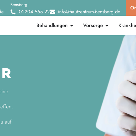
Bensberg:
On
de
02204 555 22
info@hautzentrum-bensberg.de
Behandlungen
Vorsorge
Krankhei
ER
eine
effen.
au auf